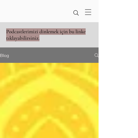
Podcastlerimizi dinlemek için bu linke
tıklayabilirsiniz.
Blog