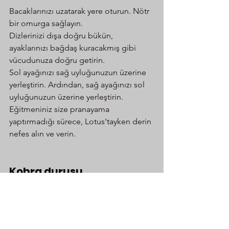
Bacaklarınızı uzatarak yere oturun. Nötr 
bir omurga sağlayın.
Dizlerinizi dışa doğru bükün, 
ayaklarınızı bağdaş kuracakmış gibi 
vücudunuza doğru getirin.
Sol ayağınızı sağ uyluğunuzun üzerine 
yerleştirin. Ardından, sağ ayağınızı sol 
uyluğunuzun üzerine yerleştirin.
Eğitmeniniz size pranayama 
yaptırmadığı sürece, Lotus'tayken derin 
nefes alın ve verin.
Kobra duruşu
Bu duruşun Kundalini enerjinizi aktive 
ettiği söylenir. İşte nasıl yapılacağı: