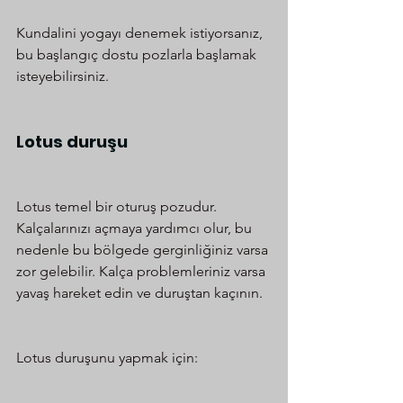
Kundalini yogayı denemek istiyorsanız, 
bu başlangıç dostu pozlarla başlamak 
isteyebilirsiniz.
Lotus duruşu
Lotus temel bir oturuş pozudur. 
Kalçalarınızı açmaya yardımcı olur, bu 
nedenle bu bölgede gerginliğiniz varsa 
zor gelebilir. Kalça problemleriniz varsa 
yavaş hareket edin ve duruştan kaçının.
Lotus duruşunu yapmak için: