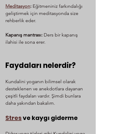
Meditasyon
:
 Eğitmeniniz farkındalığı 
geliştirmek için meditasyonda size 
rehberlik eder.
Kapanış mantrası:
 Ders bir kapanış 
ilahisi ile sona erer.
Faydaları nelerdir?
Kundalini yoganın bilimsel olarak 
desteklenen ve anekdotlara dayanan 
çeşitli faydaları vardır. Şimdi bunlara 
daha yakından bakalım.
Stres
 ve kaygı giderme
Diğer yoga türleri gibi Kundalini yoga 