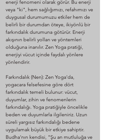
enerji fenomeni olarak görür. Bu enerji 
veya "ki", hem sağlığımızı, refahımızı ve 
duygusal durumumuzu etkiler hem de 
belirli bir durumdan öteye, ikiyönlü bir 
farkındalık durumuna götürür. Enerji 
akışının belirli yolları ve yöntemleri 
olduğuna inanılır. Zen Yoga pratiği, 
enerjiyi vücut içinde faydalı yönlere 
yönlendirir.
Farkındalık (Nen): Zen Yoga'da, 
yogacara felsefesine göre dört 
farkındalık temeli bulunur: vücut, 
duyumlar, zihin ve fenomenlerin 
farkındalığı. Yoga pratiğiyle öncelikle 
beden ve duyumlarla ilgileniriz. Uzun 
süreli yargısız farkındalığı bedene 
uygulamak büyük bir etkiye sahiptir. 
Budha'nın kendisi, "Şu an mutluluğa ve 