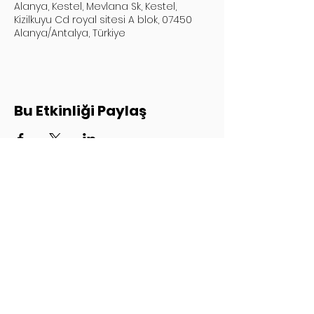
Alanya, Kestel, Mevlana Sk, Kestel,
Kizilkuyu Cd royal sitesi A blok, 07450
Alanya/Antalya, Türkiye
Bu Etkinliği Paylaş
Ana Sayfa
Hakkımızda
Blog
İletişim
Gizlilik Politikası
© 2035, M&B Renovasyon.
Wix.com
ile oluşturuldu.