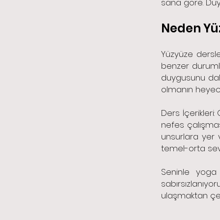
sana göre. Duy
Neden Yü
Yüzyüze dersl
benzer durumla
duygusunu daha 
olmanın heyeca
Ders İçerikleri
nefes çalışmas
unsurlara yer 
temel-orta sev
Seninle yoga
sabırsızlanıyo
ulaşmaktan çe