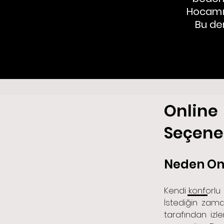
Hocamı
Bu der
Online
Seçene
Neden Onl
Kendi konforlu
İstediğin zama
tarafından iz